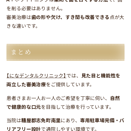
を削る必要はありません。
審美治療は
歯の形や欠け、すき間も改善できる
点が大
きな違いです。
まとめ
【になデンタルクリニック】
では、
見た目と機能性を
両立した審美治療
をご提供しています。
患者さまお一人お一人のご希望を丁寧に伺い、
自然
で健康的な口元
を目指して治療を行っています。
当院は
糟屋郡志免町南里
にあり、
専用駐車場完備・バ
リアフリー設計
で通院しやすい環境です。